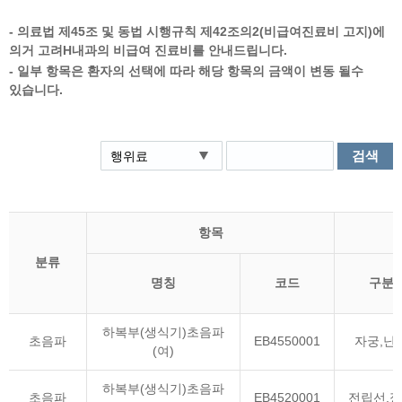
센터 소개
- 의료법 제45조 및 동법 시행규칙 제42조의2(비급여진료비 고지)에
- 구의동, 구의역1번 출구 스타벅스 건물 3층입니다.
의거 고려H내과의 비급여 진료비를 안내드립니다.
- 최고 사양의 의료장비로 안전하고 정밀하게 검사합니다.
- 일부 항목은 환자의 선택에 따라 해당 항목의 금액이 변동 될수
- 소화기 내과 분과 전문의, 내시경 전문의가 직접 시술하고 진료합니다.
있습니다.
- 건물 지상에 주차공간이 마련되어 있습니다.
검색
항목
분류
명칭
코드
구분
하복부(생식기)초음파
초음파
EB4550001
자궁,난
(여)
하복부(생식기)초음파
초음파
EB4520001
전립선,