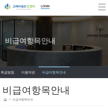
고려H내과 비급여항목안내 | 고려H내과의원
LOGIN
2026-08-08 17:50:26
고려H내과 비급여항목안내, 구의동내과, 건강검진, 당일 대장내시경, 5대
고려H내과
고려H내과는 생활수준의 향상과 인구의 고령화로 인해 성인병 등 내과 
고려H내과는 국민건강보험공단 (일반검진, 암검진, 생애전환기)뿐 아니
고려H내과는 지역주민의 많은 관심과 사랑으로 지금의 모습으로 성장할 
비급여항목안내
앞으로도 한결같은 마음으로 여러분의 건강을 책임지는 편안한 병원이 
진료 항목 : 종합검진, 건강검진, 내시경, 초음파, 내과, 수액
진료 안내 :
건강검진 - 공단검진, 생애전환기검진, 5대암검진, 학생검진, 개인종합검
 취급방침
이용약관
비급여항목안내
내시경 - 위/대장 내시경, 당일 대장내시경, 당일 용종절제술, 수면 내시
내과 진료 - 당뇨병, 고혈압, 갑상선, 소화기, 호흡기, 순환기, 골다공증,
근무 시간 : 평일 am 8:00 ~ pm 6:00, 수요일 am 8:00 ~ pm 1:00, 토요일 
비급여항목안내
휴무일 : 일요일, 공휴일 휴진
>
비급여항목안내
병원 주소 : 서울시 광진구 아차산로 373(구의동 246-15) 원이빌딩 3층