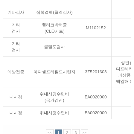
기타검사
잠복결핵(혈액검사)
기타
헬리코박터균
M1102152
검사
(CLO키트)
기타
골밀도검사
검사
성인용
디프테리
예방접종
아다셀프리필드시린지
3Z5201603
파상풍 
백일해 
위내시경수면비
내시경
EA0020000
(국가검진)
내시경
위내시경수면비
EA0020000
<<
1
2
3
>>