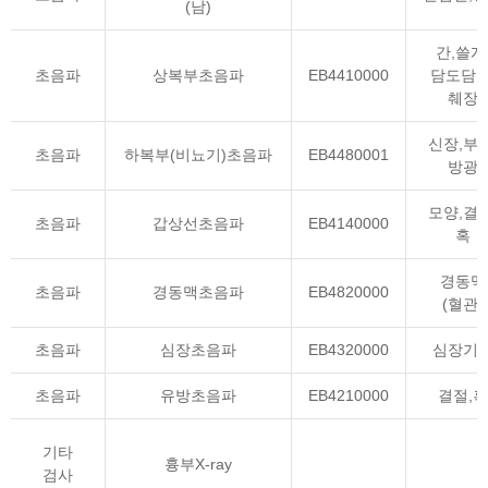
(남)
간,쓸개
초음파
상복부초음파
EB4410000
담도담관
췌장
신장,부신
초음파
하복부(비뇨기)초음파
EB4480001
방광
모양,결절
초음파
갑상선초음파
EB4140000
혹
경동맥
초음파
경동맥초음파
EB4820000
(혈관)
초음파
심장초음파
EB4320000
심장기
초음파
유방초음파
EB4210000
결절,혹
기타
흉부X-ray
검사