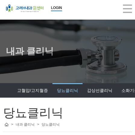
당뇨클리닉 | 고려H내과의원
LOGIN
2026-08-08 03:09:02
당뇨클리닉, 고려H내과의원, 구의동내과, 건강검진, 당일 대장내시경, 5대
고려H내과
고려H내과는 생활수준의 향상과 인구의 고령화로 인해 성인병 등 내과 
고려H내과는 국민건강보험공단 (일반검진, 암검진, 생애전환기)뿐 아니
고려H내과는 지역주민의 많은 관심과 사랑으로 지금의 모습으로 성장할 
내과 클리닉
앞으로도 한결같은 마음으로 여러분의 건강을 책임지는 편안한 병원이 
진료 항목 : 종합검진, 건강검진, 내시경, 초음파, 내과, 수액
진료 안내 :
건강검진 - 공단검진, 생애전환기검진, 5대암검진, 학생검진, 개인종합검
고혈압/고지혈증
당뇨클리닉
갑상선클리닉
소화기
내시경 - 위/대장 내시경, 당일 대장내시경, 당일 용종절제술, 수면 내시
내과 진료 - 당뇨병, 고혈압, 갑상선, 소화기, 호흡기, 순환기, 골다공증,
근무 시간 : 평일 am 8:00 ~ pm 6:00, 수요일 am 8:00 ~ pm 1:00, 토요일 
당뇨클리닉
휴무일 : 일요일, 공휴일 휴진
>
내과 클리닉
>
당뇨클리닉
병원 주소 : 서울시 광진구 아차산로 373(구의동 246-15) 원이빌딩 3층