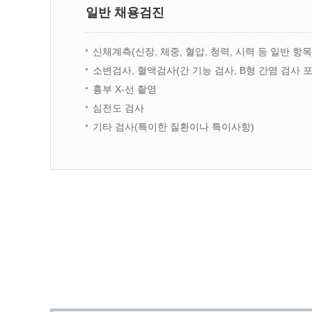
일반 채용검진
신체계측(신장, 체중, 혈압, 청력, 시력 등 일반 항목
소변검사, 혈액검사(간 기능 검사, B형 간염 검사 포
흉부 X-선 촬영
심전도 검사
기타 검사(특이한 질환이나 특이사항)