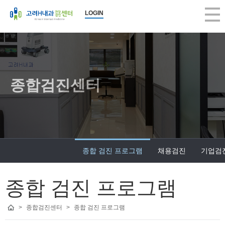
고려H내과 종합 검진 프로그램 | 고려H내과의원
LOGIN
2026-08-09 23:05:03
고려H내과 종합 검진 프로그램, 고려H내과의원, 구의동내과, 건강검진, 당
고려H내과
고려H내과는 생활수준의 향상과 인구의 고령화로 인해 성인병 등 내과 
고려H내과는 국민건강보험공단 (일반검진, 암검진, 생애전환기)뿐 아니
고려H내과는 지역주민의 많은 관심과 사랑으로 지금의 모습으로 성장할 
종합검진센터
앞으로도 한결같은 마음으로 여러분의 건강을 책임지는 편안한 병원이 
진료 항목 : 종합검진, 건강검진, 내시경, 초음파, 내과, 수액
진료 안내 :
건강검진 - 공단검진, 생애전환기검진, 5대암검진, 학생검진, 개인종합검
종합 검진 프로그램
채용검진
기업검
내시경 - 위/대장 내시경, 당일 대장내시경, 당일 용종절제술, 수면 내시
내과 진료 - 당뇨병, 고혈압, 갑상선, 소화기, 호흡기, 순환기, 골다공증,
근무 시간 : 평일 am 8:00 ~ pm 6:00, 수요일 am 8:00 ~ pm 1:00, 토요일 
종합 검진 프로그램
휴무일 : 일요일, 공휴일 휴진
>
종합검진센터
>
종합 검진 프로그램
병원 주소 : 서울시 광진구 아차산로 373(구의동 246-15) 원이빌딩 3층