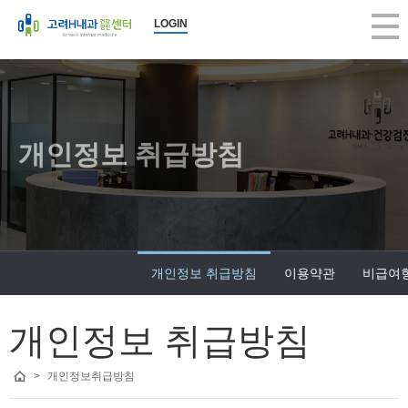
고려H내과 개인정보 취급방침 | 고려H내과의원
LOGIN
2026-08-07 16:12:48
고려H내과 개인정보 취급방침, 구의동내과, 건강검진, 당일 대장내시경, 
고려H내과
고려H내과는 생활수준의 향상과 인구의 고령화로 인해 성인병 등 내과 
고려H내과는 국민건강보험공단 (일반검진, 암검진, 생애전환기)뿐 아니
고려H내과는 지역주민의 많은 관심과 사랑으로 지금의 모습으로 성장할 
개인정보 취급방침
앞으로도 한결같은 마음으로 여러분의 건강을 책임지는 편안한 병원이 
진료 항목 : 종합검진, 건강검진, 내시경, 초음파, 내과, 수액
진료 안내 :
건강검진 - 공단검진, 생애전환기검진, 5대암검진, 학생검진, 개인종합검
개인정보 취급방침
이용약관
비급여
내시경 - 위/대장 내시경, 당일 대장내시경, 당일 용종절제술, 수면 내시
내과 진료 - 당뇨병, 고혈압, 갑상선, 소화기, 호흡기, 순환기, 골다공증,
근무 시간 : 평일 am 8:00 ~ pm 6:00, 수요일 am 8:00 ~ pm 1:00, 토요일 
개인정보 취급방침
휴무일 : 일요일, 공휴일 휴진
>
개인정보취급방침
병원 주소 : 서울시 광진구 아차산로 373(구의동 246-15) 원이빌딩 3층