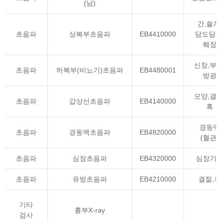
(남)
간,쓸개
초음파
상복부초음파
EB4410000
담도담관
췌장
신장,부신
초음파
하복부(비뇨기)초음파
EB4480001
방광
모양,결절
초음파
갑상선초음파
EB4140000
혹
경동맥
초음파
경동맥초음파
EB4820000
(혈관)
초음파
심장초음파
EB4320000
심장기
초음파
유방초음파
EB4210000
결절,혹
기타
흉부X-ray
검사