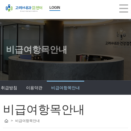
고려H내과 비급여항목안내 | 고려H내과의원
LOGIN
2026-08-07 11:38:01
고려H내과 비급여항목안내, 구의동내과, 건강검진, 당일 대장내시경, 5대
고려H내과
고려H내과는 생활수준의 향상과 인구의 고령화로 인해 성인병 등 내과 
고려H내과는 국민건강보험공단 (일반검진, 암검진, 생애전환기)뿐 아니
고려H내과는 지역주민의 많은 관심과 사랑으로 지금의 모습으로 성장할 
비급여항목안내
앞으로도 한결같은 마음으로 여러분의 건강을 책임지는 편안한 병원이 
진료 항목 : 종합검진, 건강검진, 내시경, 초음파, 내과, 수액
진료 안내 :
건강검진 - 공단검진, 생애전환기검진, 5대암검진, 학생검진, 개인종합검
 취급방침
이용약관
비급여항목안내
내시경 - 위/대장 내시경, 당일 대장내시경, 당일 용종절제술, 수면 내시
내과 진료 - 당뇨병, 고혈압, 갑상선, 소화기, 호흡기, 순환기, 골다공증,
근무 시간 : 평일 am 8:00 ~ pm 6:00, 수요일 am 8:00 ~ pm 1:00, 토요일 
비급여항목안내
휴무일 : 일요일, 공휴일 휴진
>
비급여항목안내
병원 주소 : 서울시 광진구 아차산로 373(구의동 246-15) 원이빌딩 3층