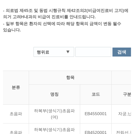
센터 소개
- 의료법 제45조 및 동법 시행규칙 제42조의2(비급여진료비 고지)에
- 구의동, 구의역1번 출구 스타벅스 건물 3층입니다.
의거 고려H내과의 비급여 진료비를 안내드립니다.
- 최고 사양의 의료장비로 안전하고 정밀하게 검사합니다.
- 일부 항목은 환자의 선택에 따라 해당 항목의 금액이 변동 될수
- 소화기 내과 분과 전문의, 내시경 전문의가 직접 시술하고 진료합니다.
있습니다.
- 건물 지상에 주차공간이 마련되어 있습니다.
검색
항목
분류
명칭
코드
구분
하복부(생식기)초음파
초음파
EB4550001
자궁,난
(여)
하복부(생식기)초음파
초음파
EB4520001
전립선,