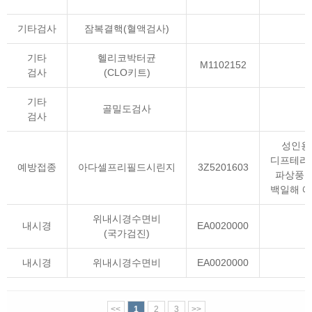
기타검사
잠복결핵(혈액검사)
기타
헬리코박터균
M1102152
검사
(CLO키트)
기타
골밀도검사
검사
성인용
디프테리
예방접종
아다셀프리필드시린지
3Z5201603
파상풍 
백일해 
위내시경수면비
내시경
EA0020000
(국가검진)
내시경
위내시경수면비
EA0020000
<<
1
2
3
>>