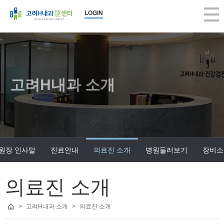
고려H내과 의료진 소개 | 고려H내과의원
LOGIN
2026-08-09 15:49:03
고려H내과 의료진 소개, 고려H내과의원, 구의동내과, 건강검진, 당일 대장
고려H내과
고려H내과는 생활수준의 향상과 인구의 고령화로 인해 성인병 등 내과 
고려H내과는 국민건강보험공단 (일반검진, 암검진, 생애전환기)뿐 아니
고려H내과는 지역주민의 많은 관심과 사랑으로 지금의 모습으로 성장할 
고려H내과 소개
앞으로도 한결같은 마음으로 여러분의 건강을 책임지는 편안한 병원이 
진료 항목 : 종합검진, 건강검진, 내시경, 초음파, 내과, 수액
진료 안내 :
건강검진 - 공단검진, 생애전환기검진, 5대암검진, 학생검진, 개인종합검
원장 인사말
진료안내
의료진 소개
병원둘러보기
장비소
내시경 - 위/대장 내시경, 당일 대장내시경, 당일 용종절제술, 수면 내시
내과 진료 - 당뇨병, 고혈압, 갑상선, 소화기, 호흡기, 순환기, 골다공증,
근무 시간 : 평일 am 8:00 ~ pm 6:00, 수요일 am 8:00 ~ pm 1:00, 토요일 
의료진 소개
휴무일 : 일요일, 공휴일 휴진
>
고려H내과 소개
>
의료진 소개
병원 주소 : 서울시 광진구 아차산로 373(구의동 246-15) 원이빌딩 3층