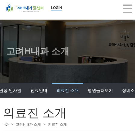
고려H내과 의료진 소개 | 고려H내과의원
LOGIN
2026-08-08 00:21:54
고려H내과 의료진 소개, 고려H내과의원, 구의동내과, 건강검진, 당일 대장
고려H내과
고려H내과는 생활수준의 향상과 인구의 고령화로 인해 성인병 등 내과 
고려H내과는 국민건강보험공단 (일반검진, 암검진, 생애전환기)뿐 아니
고려H내과는 지역주민의 많은 관심과 사랑으로 지금의 모습으로 성장할 
고려H내과 소개
앞으로도 한결같은 마음으로 여러분의 건강을 책임지는 편안한 병원이 
진료 항목 : 종합검진, 건강검진, 내시경, 초음파, 내과, 수액
진료 안내 :
건강검진 - 공단검진, 생애전환기검진, 5대암검진, 학생검진, 개인종합검
원장 인사말
진료안내
의료진 소개
병원둘러보기
장비소
내시경 - 위/대장 내시경, 당일 대장내시경, 당일 용종절제술, 수면 내시
내과 진료 - 당뇨병, 고혈압, 갑상선, 소화기, 호흡기, 순환기, 골다공증,
근무 시간 : 평일 am 8:00 ~ pm 6:00, 수요일 am 8:00 ~ pm 1:00, 토요일 
의료진 소개
휴무일 : 일요일, 공휴일 휴진
>
고려H내과 소개
>
의료진 소개
병원 주소 : 서울시 광진구 아차산로 373(구의동 246-15) 원이빌딩 3층