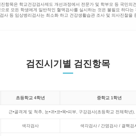
검진항목은 학교건강검사제도 개선과정에서 전문가 및 학부모 등 국민의견
것으로 모든 학생에게 일반적인 혈액검사를 실시하는 것은 불필요 하다는 
검사 등 임상병리검사는 최소화 하고 건강생활습관 조사 및 의사진찰을 
검진시기별 검진항목
초등학교 4학년
중학교 1학년
근•골격계 및 척추, 눈•귀•코•목•피부, 구강검사(초등학교 전체학년),
색각검사
색각검사 / 간염검사 / 결핵검