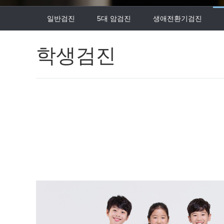
일반검진
5대 암검진
생애전환기검진
학생검진