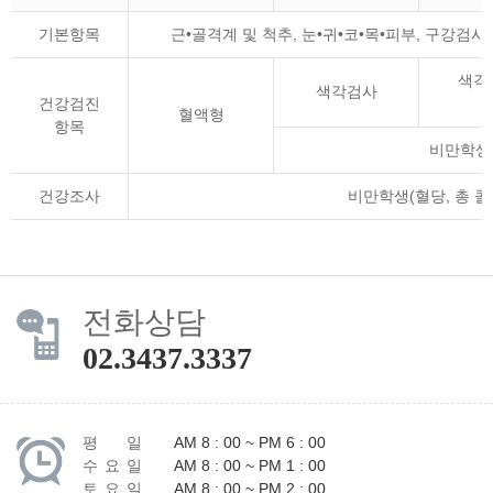
기본항목
근•골격계 및 척추, 눈•귀•코•목•피부, 구강검
색각검
색각검사
건강검진
혈액형
항목
비만학생(
건강조사
비만학생(혈당, 총 콜레
전화상담
02.3437.3337
평 일
AM 8 : 00 ~ PM 6 : 00
수 요 일
AM 8 : 00 ~ PM 1 : 00
토 요 일
AM 8 : 00 ~ PM 2 : 00