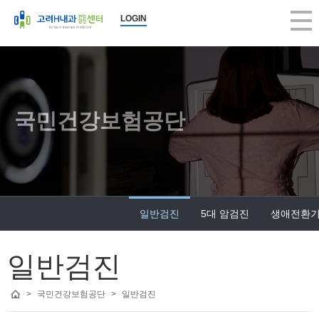
LOGIN
국민건강보험공단
일반검진
5대 암검진
생애전환
일반검진
>
국민건강보험공단
>
일반검진