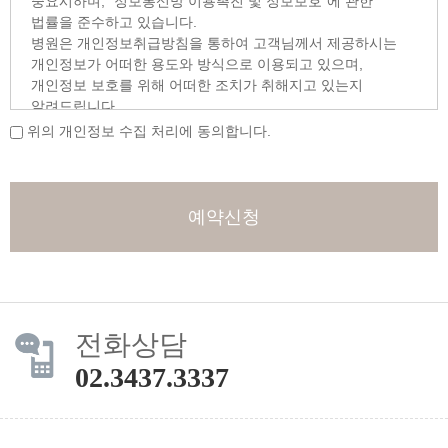
중요시하며, "정보통신망 이용촉진 및 정보보호"에 관한
법률을 준수하고 있습니다.
병원은 개인정보취급방침을 통하여 고객님께서 제공하시는
개인정보가 어떠한 용도와 방식으로 이용되고 있으며,
개인정보 보호를 위해 어떠한 조치가 취해지고 있는지
알려드립니다.
위의 개인정보 수집 처리에 동의합니다.
■ 수집하는 개인정보의 항목 및 수집방법
[홈페이지 개인정보 수집항목] - 필수 항목 : 작성자명,
핸드폰번호 - 서비스 이용 과정이나 서비스 제공 업무 처리
과정에서 다음 정보들이 자동으로 생성되어 수집될 수
예약신청
있습니다.
ο 수집항목
서비스 이용기록, 접속 로그, 쿠키, 접속 IP 정보
ο 개인정보 수집방법
홈페이지 인터넷예약 게시판
전화상담
■ 개인정보의 수집 및 이용목적
02.3437.3337
병원은 수집한 개인정보를 다음의 목적을 위해 활용합니다.
ο 사용자가 제공한 모든 정보는 하기 목적에 필요한 용도
이외로는 사용되지 않으며 이용 목적이 변경될 시에는 사전
동의를 구할 것입니다.