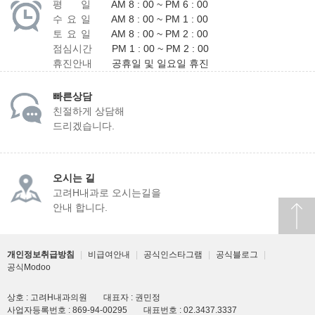
평 일
AM 8 : 00 ~ PM 6 : 00
작성자명, 핸드폰번호 : 서비스 이용에 따른 본인 식별에 이용,
수 요 일
AM 8 : 00 ~ PM 1 : 00
게시판 내 게시글 등록 및 확인(수정,삭제)
토 요 일
AM 8 : 00 ~ PM 2 : 00
SMS 서비스 수신 : 고지사항 전달, 불만처리 등을 위한 원활한
점심시간
PM 1 : 00 ~ PM 2 : 00
의사소통 경로의 확보, 상담 답변 및 확인 안내
휴진안내
공휴일 및 일요일 휴진
■ 개인정보의 보유 및 이용기간
빠른상담
홈페이지 개인정보 관리 및 보유기간은 홈페이지 폐쇄 전까지
친절하게 상담해
입니다.
드리겠습니다.
병원은 개인정보의 수집목적 또는 제공받은 목적이 달성된
때에는 귀하의 개인정보를 지체없이 파기합니다.
다만, 수집목적 또는 제공받은 목적이 달성된 경우에도 상법 등
법령의 규정에 의하여 보존할 필요성이 있는 경우에는 귀하의
오시는 길
개인정보를 보유할 수 있습니다.
고려H내과로 오시는길을
ο 보존 항목
안내 합니다.
소비자의 불만 또는 분쟁처리에 관한 기록 : 3년 (전자상거래
등에서의 소비자보호에 관한 법률)
신용정보의 수집/처리 및 이용 등에 관한 기록 : 3년
개인정보취급방침
|
비급여안내
|
공식인스타그램
|
공식블로그
|
(신용정보의 이용 및 보호에 관한 법률)
공식Modoo
본인 확인에 관한 기록 : 6개월 (정보통신망 이용촉진 및
정보보호 등에 관한 법률)
상호 : 고려H내과의원
대표자 : 권민정
방문에 관한 기록 : 3개월 (통신비밀보호법)
사업자등록번호 : 869-94-00295
대표번호 : 02.3437.3337