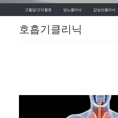
고혈압/고지혈증
당뇨클리닉
갑상선클리닉
호흡기클리닉