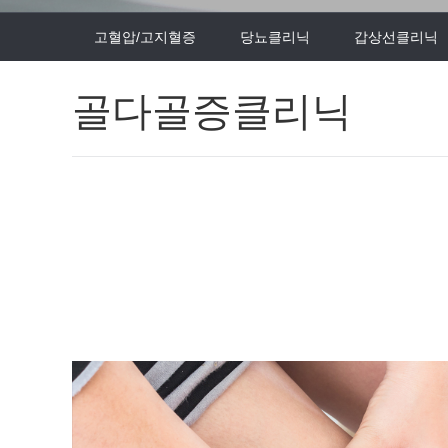
고혈압/고지혈증
당뇨클리닉
갑상선클리닉
골다골증클리닉