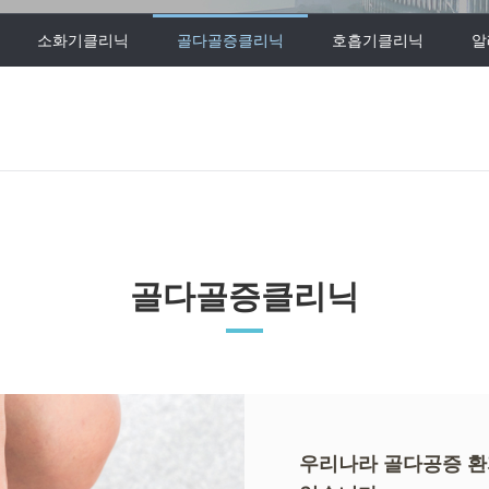
소화기클리닉
골다골증클리닉
호흡기클리닉
알
골다골증클리닉
우리나라 골다공증 환자