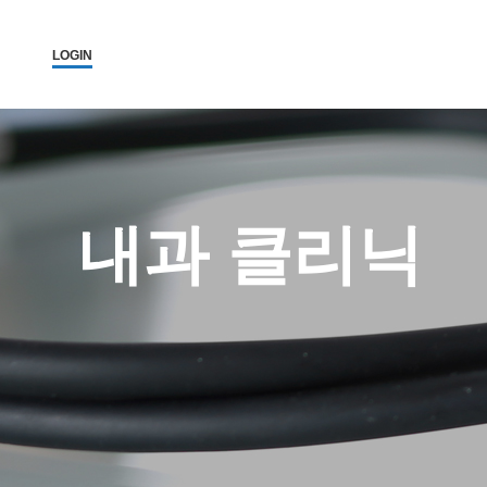
당뇨클리닉 | 고려H내과의원
2026-08-09 02:27:42
당뇨클리닉, 고려H내과의원, 구의동내과, 건강검진, 당일 대장내시경, 5대
LOGIN
고려H내과
고려H내과는 생활수준의 향상과 인구의 고령화로 인해 성인병 등 내과 
고려H내과는 국민건강보험공단 (일반검진, 암검진, 생애전환기)뿐 아니
고려H내과는 지역주민의 많은 관심과 사랑으로 지금의 모습으로 성장할 
앞으로도 한결같은 마음으로 여러분의 건강을 책임지는 편안한 병원이 
내과 클리닉
진료 항목 : 종합검진, 건강검진, 내시경, 초음파, 내과, 수액
진료 안내 :
건강검진 - 공단검진, 생애전환기검진, 5대암검진, 학생검진, 개인종합검
내시경 - 위/대장 내시경, 당일 대장내시경, 당일 용종절제술, 수면 내시
내과 진료 - 당뇨병, 고혈압, 갑상선, 소화기, 호흡기, 순환기, 골다공증,
근무 시간 : 평일 am 8:00 ~ pm 6:00, 수요일 am 8:00 ~ pm 1:00, 토요일 
휴무일 : 일요일, 공휴일 휴진
병원 주소 : 서울시 광진구 아차산로 373(구의동 246-15) 원이빌딩 3층