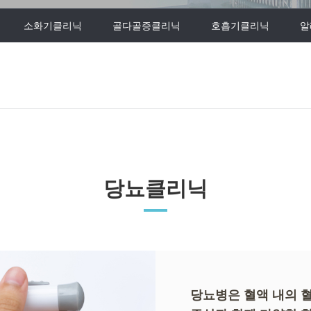
소화기클리닉
골다골증클리닉
호흡기클리닉
알
당뇨클리닉
당뇨병은 혈액 내의 혈