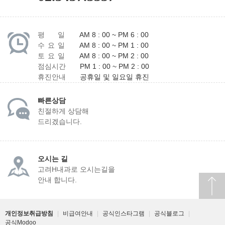
평 일
AM 8 : 00 ~ PM 6 : 00
수 요 일
AM 8 : 00 ~ PM 1 : 00
토 요 일
AM 8 : 00 ~ PM 2 : 00
점심시간
PM 1 : 00 ~ PM 2 : 00
휴진안내
공휴일 및 일요일 휴진
빠른상담
친절하게 상담해
드리겠습니다.
오시는 길
고려H내과로 오시는길을
안내 합니다.
개인정보취급방침
|
비급여안내
|
공식인스타그램
|
공식블로그
|
공식Modoo